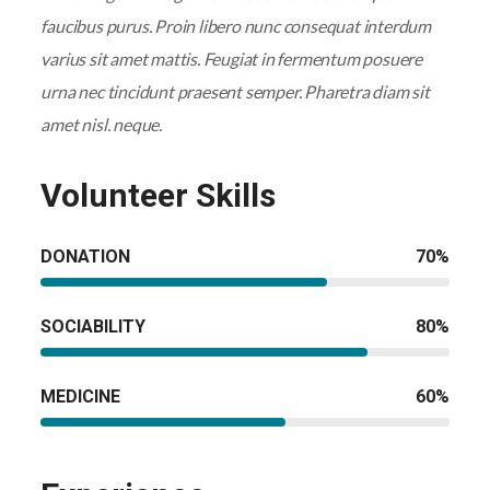
faucibus purus. Proin libero nunc consequat interdum
varius sit amet mattis. Feugiat in fermentum posuere
urna nec tincidunt praesent semper. Pharetra diam sit
amet nisl. neque.
Volunteer Skills
DONATION
70
%
SOCIABILITY
80
%
MEDICINE
60
%