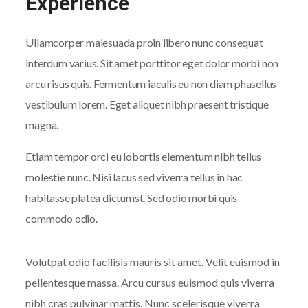
Experience
Ullamcorper malesuada proin libero nunc consequat
interdum varius. Sit amet porttitor eget dolor morbi non
arcu risus quis. Fermentum iaculis eu non diam phasellus
vestibulum lorem. Eget aliquet nibh praesent tristique
magna.
Etiam tempor orci eu lobortis elementum nibh tellus
molestie nunc. Nisi lacus sed viverra tellus in hac
habitasse platea dictumst. Sed odio morbi quis
commodo odio.
Volutpat odio facilisis mauris sit amet. Velit euismod in
pellentesque massa. Arcu cursus euismod quis viverra
nibh cras pulvinar mattis. Nunc scelerisque viverra