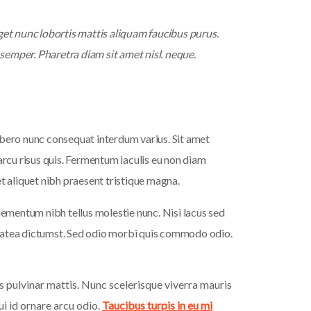
get nunc lobortis mattis aliquam faucibus purus.
semper. Pharetra diam sit amet nisl. neque.
bero nunc consequat interdum varius. Sit amet
arcu risus quis. Fermentum iaculis eu non diam
t aliquet nibh praesent tristique magna.
lementum nibh tellus molestie nunc. Nisi lacus sed
 platea dictumst. Sed odio morbi quis commodo odio.
as pulvinar mattis. Nunc scelerisque viverra mauris
ui id ornare arcu odio.
Taucibus turpis in eu mi