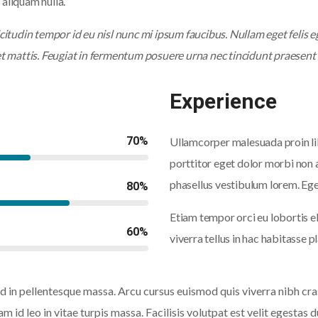
 aliquam nulla.
itudin tempor id eu nisl nunc mi ipsum faucibus. Nullam eget felis e
t mattis. Feugiat in fermentum posuere urna nec tincidunt praesent 
Experience
70
%
Ullamcorper malesuada proin li
porttitor eget dolor morbi non 
phasellus vestibulum lorem. Ege
80
%
Etiam tempor orci eu lobortis e
60
%
viverra tellus in hac habitasse
mod in pellentesque massa. Arcu cursus euismod quis viverra nibh cr
m id leo in vitae turpis massa. Facilisis volutpat est velit egestas d