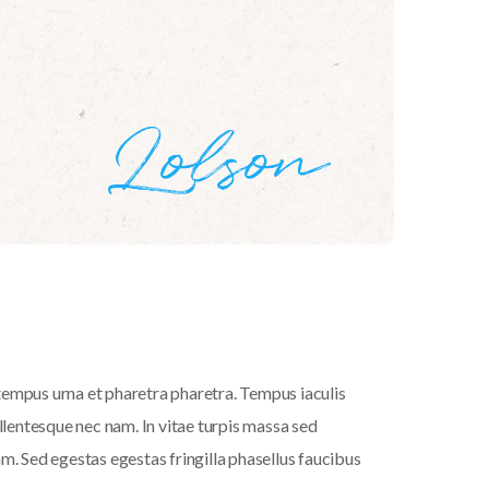
tempus urna et pharetra pharetra. Tempus iaculis
llentesque nec nam. In vitae turpis massa sed
m. Sed egestas egestas fringilla phasellus faucibus