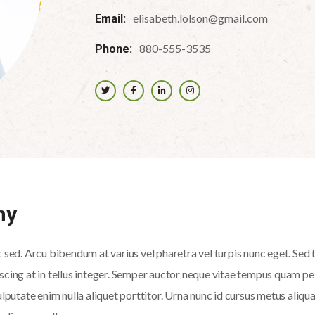
elisabeth.lolson@gmail.com
Email:
880-555-3535
Phone:
hy
ed. Arcu bibendum at varius vel pharetra vel turpis nunc eget. Sed 
iscing at in tellus integer. Semper auctor neque vitae tempus quam pe
putate enim nulla aliquet porttitor. Urna nunc id cursus metus aliqua